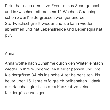
erfahren
dem
Petra hat nach dem Live Event minus 8 cm gemacht
Laden
und inzwischen mit meinem 12 Wochen Coaching
Video
des
schon zwei Kleidergrössen weniger und der
laden
Videos
Stoffwechsel greift wieder und sie kann wieder
akzeptieren
abnehmen und hat Lebensfreude und Lebensqualität
Vimeo
Sie
pur.
die
immer
Datenschutzerklärung
entsperren
von
Vimeo.
Anna
Mehr
Mit
erfahren
Anna wollte nach Zunahme durch den Winter einfach
dem
wieder in Ihre wundervollen Kleider passen und ihre
Laden
Video
Mit
Kleidergrösse 34 bis ins hohe Alter beibehalten! Bis
des
laden
dem
Videos
heute über 1,5 Jahre erfolgreich beibehalten – dank
Laden
akzeptieren
der Nachhaltigkeit aus dem Konzept von einer
Mit
Vimeo
des
Sie
dem
Kleidergösse weniger.
immer
Videos
die
Laden
entsperren
akzeptieren
Datenschutzerklärung
Mit
des
Sie
dem
von
Videos
die