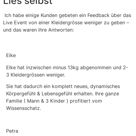
Lies selbst
Laden
des
Videos
Ich habe einige Kunden gebeten ein Feedback über das
akzeptieren
Live Event von einer Kleidergrösse weniger zu geben –
Sie
und das waren ihre Antworten:
die
Datenschutzerklärung
von
Vimeo.
Elke
Mehr
Mit
erfahren
Elke hat inzwischen minus 13kg abgenommen und 2-
dem
3 Kleidergrössen weniger.
Laden
Video
des
laden
Sie hat dadurch ein komplett neues, dynamisches
Videos
Körpergefühl & Lebensgefühl erhalten. Ihre ganze
akzeptieren
Vimeo
Familie ( Mann & 3 Kinder ) profitiert vom
Sie
immer
Wissensschatz.
die
entsperren
Datenschutzerklärung
von
Vimeo.
Petra
Mehr
Mit