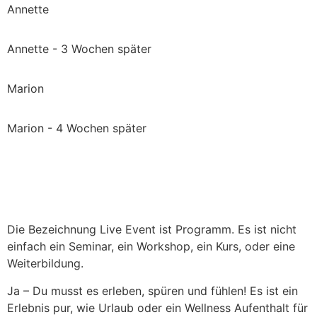
Vimeo.
Laden
akzeptieren
Annette
Datenschutzerklärung
Mehr
des
Sie
von
erfahren
Videos
die
Vimeo.
akzeptieren
Annette - 3 Wochen später
Datenschutzerklärung
Mehr
Sie
Video
von
erfahren
die
laden
Vimeo.
Marion
Datenschutzerklärung
Mehr
Video
von
Vimeo
erfahren
laden
Vimeo.
immer
Marion - 4 Wochen später
Mehr
entsperren
Video
Vimeo
erfahren
laden
immer
entsperren
Video
Vimeo
laden
immer
entsperren
Vimeo
Die Bezeichnung Live Event ist Programm. Es ist nicht
immer
einfach ein Seminar, ein Workshop, ein Kurs, oder eine
entsperren
Weiterbildung.
Ja – Du musst es erleben, spüren und fühlen! Es ist ein
Erlebnis pur, wie Urlaub oder ein Wellness Aufenthalt für